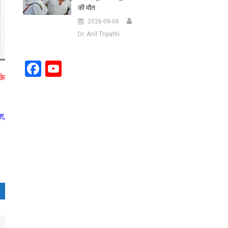
की मौत
2026-08-06
Dr. Anil Tripathi
Facebook
YouTube
के
Channel
श,