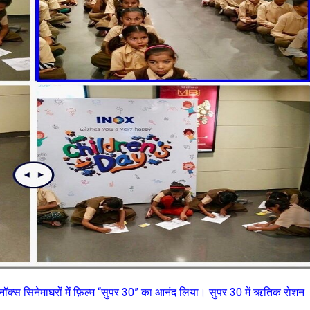
ॉक्स सिनेमाघरों में फ़िल्म “सुपर 30” का आनंद लिया। सुपर 30 में ऋतिक रोशन