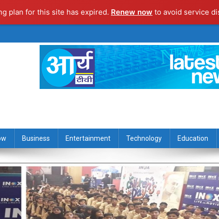
ng plan for this site has expired.
Renew now
to avoid service di
ow
Business
Entertainment
Technology
Education