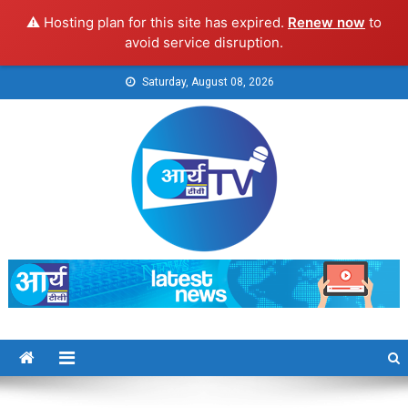
⚠️ Hosting plan for this site has expired.
Renew now
to
avoid service disruption.
Skip
Saturday, August 08, 2026
to
content
Arya TV