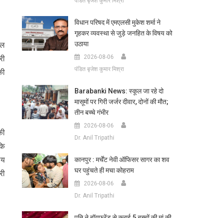
पंडित बृजेश कुमार मिश्रा
विधान परिषद में एमएलसी मुकेश शर्मा ने
गृहकर व्यवस्था से जुड़े जनहित के विषय को
उठाया
जल
2026-08-06
री
पंडित बृजेश कुमार मिश्रा
की
Barabanki News: स्कूल जा रहे दो
मासूमों पर गिरी जर्जर दीवार, दोनों की मौत;
तीन बच्चे गंभीर
2026-08-06
की
Dr. Anil Tripathi
कि
ीय
कानपुर : मर्चेंट नेवी ऑफिसर सागर का शव
घर पहुंचते ही मचा कोहराम
री
2026-08-06
Dr. Anil Tripathi
पति ने बॉयफ्रेंड से कराई 5 बच्चों की मां की