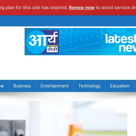
ng plan for this site has expired.
Renew now
to avoid service di
ow
Business
Entertainment
Technology
Education