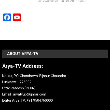
2026-08-08
Dr. Anil Tripathi
Facebook
YouTube
Channel
ABOUT ARYA-TV
Arya-TV Address:
Natkur, P.O. Chandrawal Bijnaur Chauraha
Lucknow – 226002
Uttar Pradesh (INDIA).
Email : aryatvup@gmail.com
Editor Arya-TV: +91 9504760000