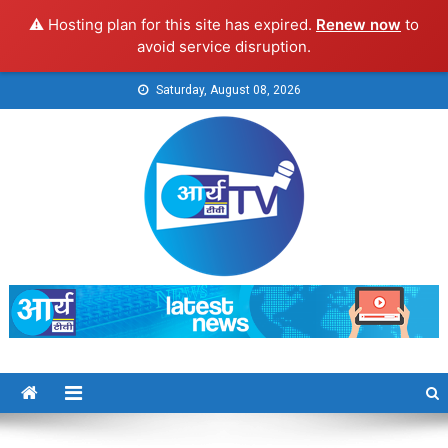
⚠️ Hosting plan for this site has expired.
Renew now
to
avoid service disruption.
Skip
Saturday, August 08, 2026
to
content
Arya TV