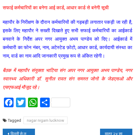
सफाई कर्मचारियों का बनेगा आई कार्ड, आधार कार्ड से बनेगी सूची
महापौर के निरीक्षण के दौरान कर्मचारियों की गड़बड़ी लगातार पकड़ी जा रही है,
इसके लिए महापौर ने सख्ती दिखाते हुए सभी सफाई कर्मचारियों का आईकार्ड
बनवाने के निर्देश अपर नगर आयुक्त अभय पाण्डेय को दिए। आईकार्ड में
कर्मचारी का फोन नंबर, नाम, अटेस्टेड फ़ोटो, आधार कार्ड, कार्यदायी संस्था का
नाम, वार्ड का नाम आदि जानकारी प्रमुख रूप से अंकित रहेगी।
बैठक में महापौर संयुक्ता भाटिया संग अपर नगर आयुक्त अभय पाण्डेय, नगर
स्वास्थ्य अधिकारी डॉ. सुनील रावत संग समस्त जोनो के जेडएसओ और
एसएफआई मौजूद रहे।
Facebook
Twitter
WhatsApp
Share
Tagged
nagar nigam lucknow
Post
दिल्ली से लखनऊ आ रही फ्लाइट वाराणसी डायवर्ट:अमौसी के पार्किंग स्टैंड में नहीं मिली जगह
मात्र २४ साल की उम्र में शहीद हुए थे captain मनोज पाण्डेय