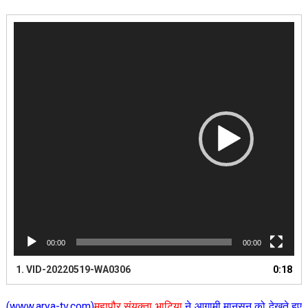
Video
Player
00:00
00:00
1.
VID-20220519-WA0306
0:18
(www.arya-tv.com)
महापौर संयुक्ता भाटिया
ने आगामी मानसून को देखते हुए