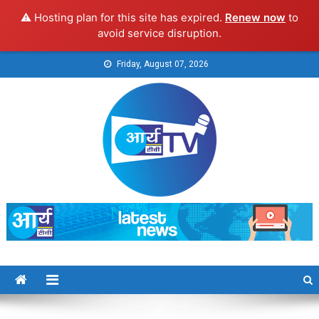
⚠️ Hosting plan for this site has expired.
Renew now
to
avoid service disruption.
Skip
Friday, August 07, 2026
to
content
Arya TV