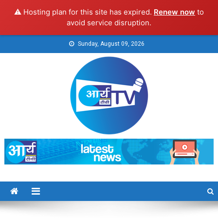
⚠️ Hosting plan for this site has expired.
Renew now
to
avoid service disruption.
Skip
Sunday, August 09, 2026
to
content
Arya TV