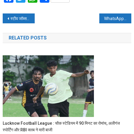
Post
स्टीव जॉब्स कंप्यूटर के फीचर्स जानकर हो जाएंगे हैरान
WhatsApp प्रेमियों के लिए आ रहा है ये शानदार फीचर
navigation
RELATED POSTS
Lucknow Football League : चौक स्टेडियम में 90 मिनट का रोमांच, अलीगंज
स्पोर्टिंग और RBI क्लब ने मारी बाजी