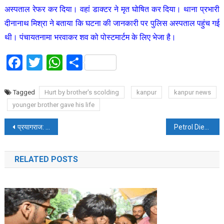
अस्पताल रेफर कर दिया। वहां डाक्टर ने मृत घोषित कर दिया। थाना प्रभारी
दीनानाथ मिश्रा ने बताया कि घटना की जानकारी पर पुलिस अस्पताल पहुंच गई
थी। पंचायतनामा भरवाकर शव को पोस्टमार्टम के लिए भेजा है।
Facebook
Twitter
WhatsApp
Share
Tagged
Hurt by brother's scolding
kanpur
kanpur news
younger brother gave his life
Post
प्रयागराज: गंगापार के हंडिया थाना के पास तालाब में गिरने से दो बच्चों की मौत
Petrol Diesel Price: महीने के पहले दिन नहीं बढ़ा पेट्रोल और डीजल का भाव
navigation
RELATED POSTS