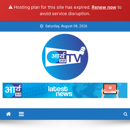
⚠️ Hosting plan for this site has expired.
Renew now
to
avoid service disruption.
Skip
Saturday, August 08, 2026
to
content
Arya TV