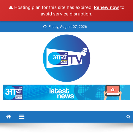
⚠️ Hosting plan for this site has expired.
Renew now
to
avoid service disruption.
Skip
Friday, August 07, 2026
to
content
Arya TV