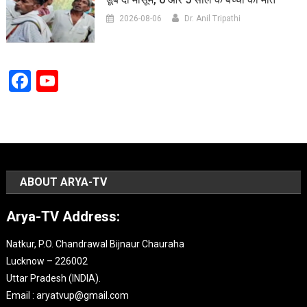
2026-08-06
Dr. Anil Tripathi
Facebook
YouTube
Channel
ABOUT ARYA-TV
Arya-TV Address:
Natkur, P.O. Chandrawal Bijnaur Chauraha
Lucknow – 226002
Uttar Pradesh (INDIA).
Email : aryatvup@gmail.com