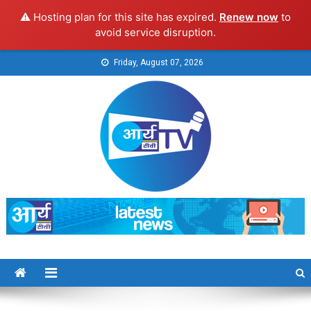
⚠️ Hosting plan for this site has expired.
Renew now
to
avoid service disruption.
Skip
Friday, August 07, 2026
to
content
Arya TV