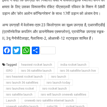
इसरो ने कहा कि उपग्रहों को निर्धारित कक्षा में सफलतापूर्वक स्थापित करने की
क्षमता के लिए उसका विश्वसनीय रॉकेट पीएसएलवी रविवार के मिशन में 58वीं
उड़ान और ‘कोर अलोन कॉन्फ़िगरेशन’ के साथ 17वीं उड़ान को अंजाम देगा।
अन्य उपग्रहों में वेलोक्स-एएम 23 किलोग्राम का सूक्ष्म उपग्रह है, एआरसीएडीई
(एटमॉस्फेरिक कपलिंग और डायनेमिक्स एक्सप्लोरर), प्रायोगिक उपग्रह स्कूब-
II, 3यू नैनोसैटेलाइट, गैलासिया-2, ओआरबी-12 स्ट्राइडर शामिल हैं।
Facebook
Twitter
WhatsApp
Share
Tagged
heaviest rocket launch
india rocket launch
ISRO
isro 36 satellite launch
isro 36 satellite launch live
isro heaviest rocket launch
isro launch
isro launch 36 satellites
isro launch today
isro launches rocket
isro rocket launch
isro satellite launch
isro will launch oneweb satellites
Launch
oneweb isro satellite internet launch
oneweb satellite launch
pslvc56
rocket launch