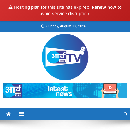
⚠️ Hosting plan for this site has expired.
Renew now
to
avoid service disruption.
Skip
Sunday, August 09, 2026
to
content
Arya TV