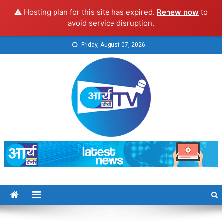
⚠️ Hosting plan for this site has expired.
Renew now
to
avoid service disruption.
Skip
Friday, August 07, 2026
to
content
Arya TV