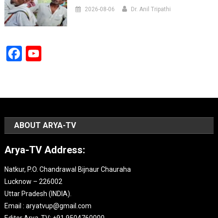
2026-08-06
Dr. Anil Tripathi
Facebook
YouTube
Channel
ABOUT ARYA-TV
Arya-TV Address:
Natkur, P.O. Chandrawal Bijnaur Chauraha
Lucknow – 226002
Uttar Pradesh (INDIA).
Email : aryatvup@gmail.com
Editor Arya-TV: +91 9504760000