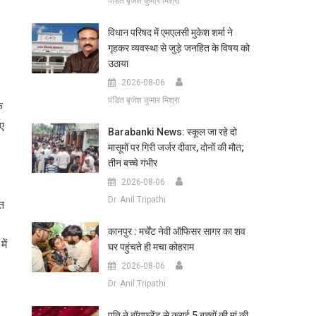
पंडित बृजेश कुमार मिश्रा
विधान परिषद में एमएलसी मुकेश शर्मा ने
गृहकर व्यवस्था से जुड़े जनहित के विषय को
उठाया
2026-08-06
पंडित बृजेश कुमार मिश्रा
े
िए
Barabanki News: स्कूल जा रहे दो
मासूमों पर गिरी जर्जर दीवार, दोनों की मौत;
तीन बच्चे गंभीर
2026-08-06
Dr. Anil Tripathi
ात
कानपुर : मर्चेंट नेवी ऑफिसर सागर का शव
ें
घर पहुंचते ही मचा कोहराम
2026-08-06
Dr. Anil Tripathi
पति ने बॉयफ्रेंड से कराई 5 बच्चों की मां की