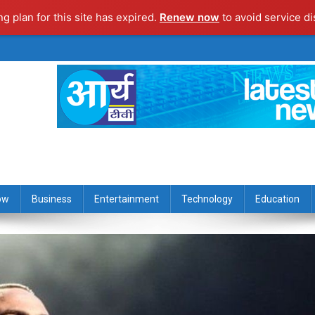
ng plan for this site has expired.
Renew now
to avoid service di
ow
Business
Entertainment
Technology
Education