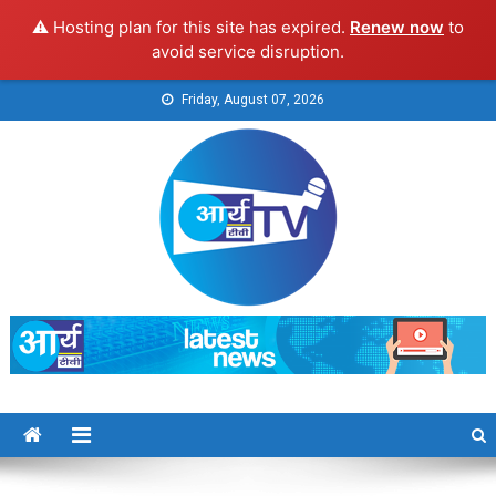
⚠️ Hosting plan for this site has expired.
Renew now
to
avoid service disruption.
Skip
Friday, August 07, 2026
to
content
Arya TV