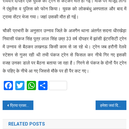
रविवार दोपहर एक युवक की ट्रेन से कटकर मौत हो गई। मौके पर मौजूद लोगों
ने एंबुलेंस व पुलिस को फोन किया। युवक को लोकबंधु अस्पताल और बाद में
ट्रामा सेंटर भेजा गया। जहां उसकी मौत हो गई।
चौकी प्रभारी के अनुसार उन्नाव जिले के अजगैन थाना अंतर्गत सदना धीरखेड़ा
निवासी पंकज सिंह पुत्र लाल सिंह उम्र 33 वर्ष दोपहर में झांसी इंटरसिटी ट्रेन
में उन्नाव से बैठकर लखनऊ किसी काम से जा रहे थे। ट्रेन जब हरौनी रेलवे
स्टेशन से गुजर रही थी तभी पंकज ट्रेन से फिसल कर नीचे गिर गए इसकी
वजह उनका डाले पर बैठना बताया जा रहा है। गिरने से पंकज के दोनों पैर ट्रेन
के पहिए के नीचे आ गए जिससे मौके पर ही पैर कट गए।
Facebook
Twitter
WhatsApp
Share
Post
प्रिया प्रकाश ने फिर मारी आंख, एक बार जरूर देखें ये वीडियो
हमेशा जवां दिखने के लिए खाएं मखाने
navigation
RELATED POSTS