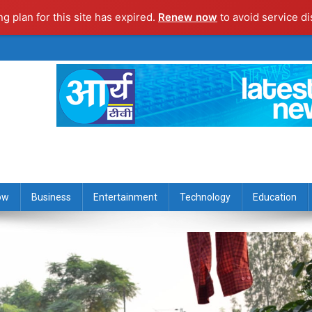
ng plan for this site has expired.
Renew now
to avoid service di
ow
Business
Entertainment
Technology
Education