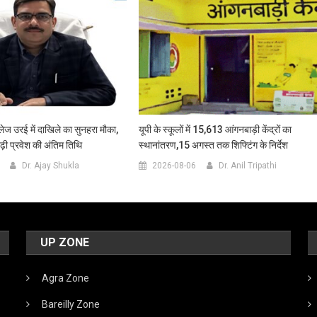
ेज उरई में दाखिले का सुनहरा मौका,
यूपी के स्कूलों में 15,613 आंगनबाड़ी केंद्रों का
ी प्रवेश की अंतिम तिथि
स्थानांतरण,15 अगस्त तक शिफ्टिंग के निर्देश
Dr. Ajay Shukla
2026-08-06
Dr. Anil Tripathi
UP ZONE
Agra Zone
Bareilly Zone