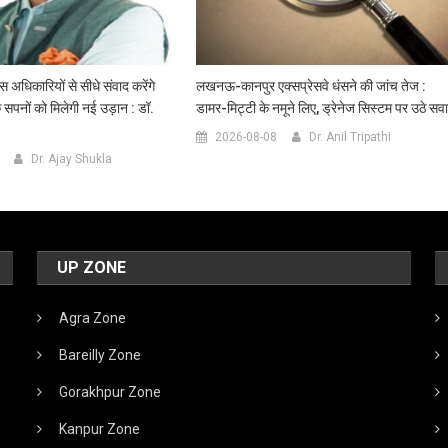
िकारियों से सीधे संवाद करेंगे
लखनऊ-कानपुर एक्सप्रेसवे धंसने की जांच तेज :
 के सपनों को मिलेगी नई उड़ान : डॉ.
डामर-मिट्टी के नमूने लिए, ड्रेनेज सिस्टम पर उठे सव
2026-08-08
Dr. Anil Tripathi
Dr. Ajay Shukla
UP ZONE
Agra Zone
Bareilly Zone
Gorakhpur Zone
Kanpur Zone