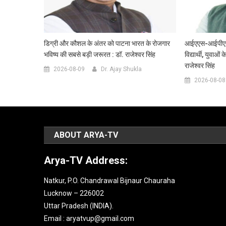
डिग्री और कौशल के अंतर को पाटना भारत के रोजगार
आईएएस-आईपीएस अध
भविष्य की सबसे बड़ी जरूरत : डॉ. राजेश्वर सिंह
विद्यार्थी, युवाओं
राजेश्वर सिंह
2026-08-09
Dr. Ajay Shukla
2026-08-08
ABOUT ARYA-TV
Arya-TV Address:
Natkur, P.O. Chandrawal Bijnaur Chauraha
Lucknow – 226002
Uttar Pradesh (INDIA).
Email : aryatvup@gmail.com