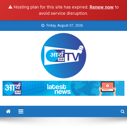
⚠️ Hosting plan for this site has expired.
Renew now
to
avoid service disruption.
Skip
Friday, August 07, 2026
to
content
Arya TV