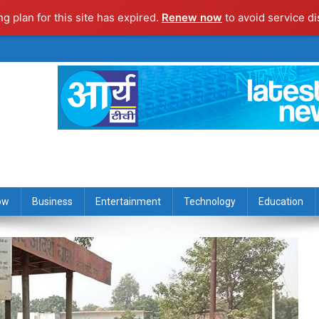
ng plan for this site has expired.
Renew now
to avoid service di
ow
Business
Entertainment
Technology
Education