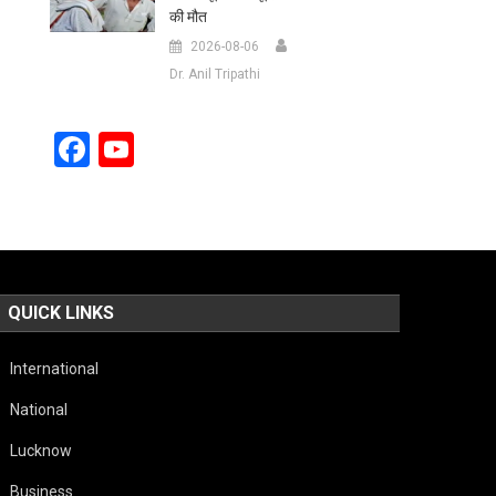
की मौत
2026-08-06
Dr. Anil Tripathi
Facebook
YouTube
Channel
QUICK LINKS
International
National
Lucknow
Business