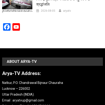
श्रद्धांजलि
2026-08-05
aryatv
Facebook
YouTube
Channel
ABOUT ARYA-TV
Arya-TV Address:
Natkur, P.O. Chandrawal Bijnaur Chauraha
Lucknow – 226002
Uttar Pradesh (INDIA).
Email : aryatvup@gmail.com