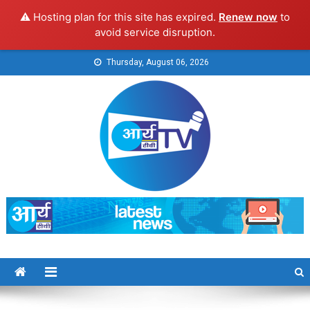
⚠️ Hosting plan for this site has expired.
Renew now
to
avoid service disruption.
Skip
Thursday, August 06, 2026
to
content
Arya TV