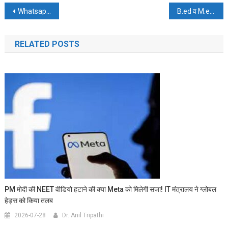
Post
Whatsapp ग्रुप एडमिन को मिली बड़ी ताकत, अब नहीं कर पाएंगे फालतू मैसेज
B.ed व M.ed डिग्रीधारियों को बड़ी राहत, प्रकाश जावड़ेकर ने लिया यह फैसला
navigation
RELATED POSTS
PM मोदी की NEET वीडियो हटाने की क्या Meta को मिलेगी सजा! IT मंत्रालय ने ग्लोबल
हेड्स को किया तलब
2026-07-28
Dr. Anil Tripathi