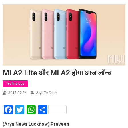
MI A2 Lite और MI A2 होगा आज लॉन्च
Technology
2018-07-24
Arya Tv Desk
Facebook
Twitter
WhatsApp
Share
(Arya News Lucknow):Praveen