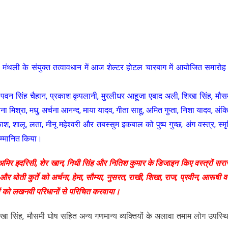
थली के संयुक्त तत्वावधान में आज शेल्टर होटल चारबाग में आयोजित समारोह म
थि पवन सिंह चैहान, प्रकाश कृपलानी, मुरलीधर आहूजा एबाद अली, शिखा सिंह, मौस
ा मिश्रा, मधु, अर्चना आनन्द, माया यादव, गीता साहू, अमित गुप्ता, निशा यादव, अंक
, शालू, लता, मीनू महेश्वरी और तबस्सुम इकबाल को पुष्प गुच्छ, अंग वस्त्र, स्मृ
 सम्मानित किया।
र इदरिसी, शेर खान, निधी सिंह और नितिश कुमार के डिजाइन किए वस्त्रों सरार
र धोती कुर्ते को अर्चना, हेमा, सौम्या, नुसरत, राखी, शिखा, राज, प्रवीन, आरूषी वर्
लोगों को लखनवी परिधानों से परिचित करवाया।
िखा सिंह, मौसमी घोष सहित अन्य गणमान्य व्यक्तियों के अलावा तमाम लोग उपस्थ