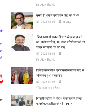
Dr. Ajay Shukla
बसपा विधायक उमाशंकर सिंह का निधन
2026-08-05
aryatv
ें
विधानसभा में सरोजनीनगर की आवाज़ बने
डॉ. राजेश्वर सिंह, 10 नाला परियोजनाओं को
मी
शीघ्र स्वीकृति देने की मांग
ित
2026-08-05
ति
Dr. Ajay Shukla
डिफेंस कॉलोनी में श्रीरामचरितमानस पाठ से
भक्तिमय हुआ वातावरण
ा,
2026-08-05
मा
पंडित बृजेश कुमार मिश्रा
बिजली कटौती के विरोध में संगठन ने किया
ित
प्रदर्शन, एसडीओ को सौंपा ज्ञापन