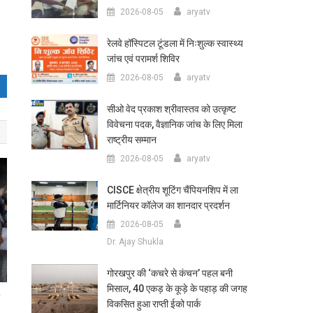
2026-08-05
aryatv
रेलवे हॉस्पिटल टूंडला में निःशुल्क स्वास्थ्य
जांच एवं परामर्श शिविर
2026-08-05
aryatv
सीओ वेद प्रकाश श्रीवास्तव को उत्कृष्ट
विवेचना पदक, वैज्ञानिक जांच के लिए मिला
राष्ट्रीय सम्मान
2026-08-05
aryatv
CISCE क्षेत्रीय शूटिंग चैंपियनशिप में ला
मार्टिनियर कॉलेज का शानदार प्रदर्शन
2026-08-05
Dr. Ajay Shukla
गोरखपुर की ‘कचरे से कंचन’ पहल बनी
मिसाल, 40 एकड़ के कूड़े के पहाड़ की जगह
ी
विकसित हुआ राप्ती ईको पार्क