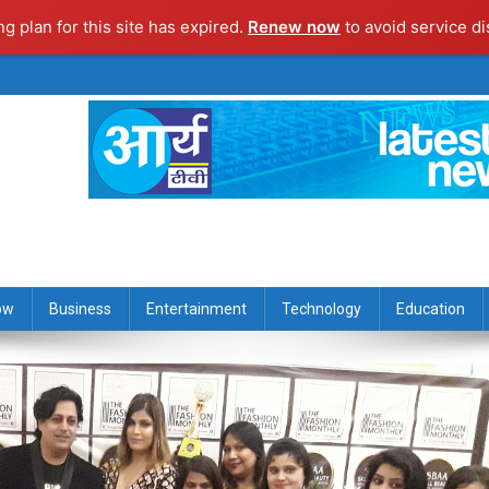
ng plan for this site has expired.
Renew now
to avoid service di
ow
Business
Entertainment
Technology
Education