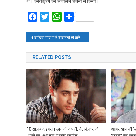
थे। कार्यक्रम का संचालन चेतना ने किया।
Facebook
Twitter
WhatsApp
Share
Post
वीडियो गेम्स में है दीवानगी तो करें ये कोर्स
navigation
RELATED POSTS
10 साल बाद इमरान खान की वापसी, नेटफ्लिक्स की
आमिर खान की ‘
‘अधूरे हम अधूरे तुम’ से करेंगे कमबैक
‘जुबली’ फेम एक्टर