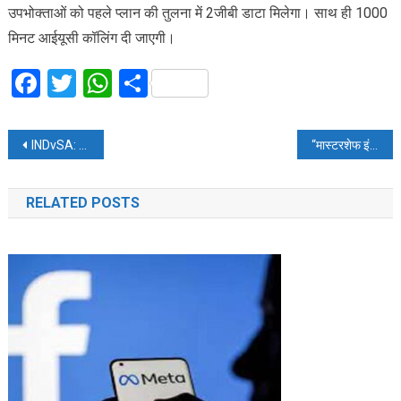
उपभोक्ताओं को पहले प्लान की तुलना में 2जीबी डाटा मिलेगा। साथ ही 1000
मिनट आईयूसी कॉलिंग दी जाएगी।
Facebook
Twitter
WhatsApp
Share
Post
INDvSA: जॉर्ज लिंडे बोले- रोहित शर्मा का कैच छोड़ना महंगा पड़ा
“मास्टरशेफ इंडिया” अपने छठे सीजन के साथ वापसी के लिए है तैयार!
navigation
RELATED POSTS