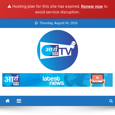
⚠️ Hosting plan for this site has expired.
Renew now
to
avoid service disruption.
Skip
Thursday, August 06, 2026
to
content
Arya TV