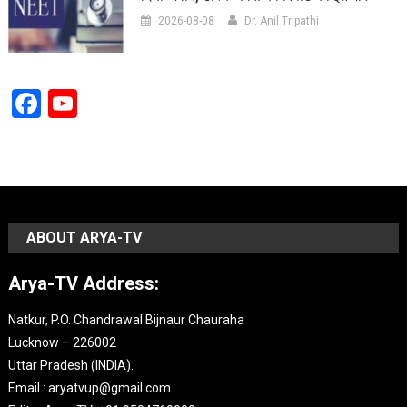
2026-08-08
Dr. Anil Tripathi
Facebook
YouTube
Channel
ABOUT ARYA-TV
Arya-TV Address:
Natkur, P.O. Chandrawal Bijnaur Chauraha
Lucknow – 226002
Uttar Pradesh (INDIA).
Email : aryatvup@gmail.com