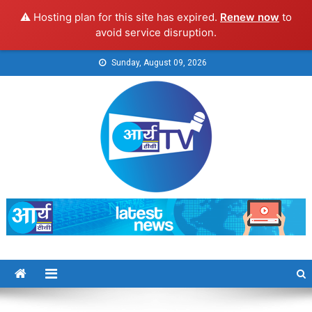
⚠️ Hosting plan for this site has expired.
Renew now
to
avoid service disruption.
Skip
Sunday, August 09, 2026
to
content
Arya TV