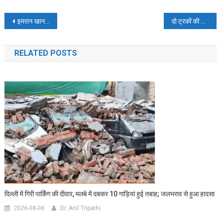
Post
इमरान खान से नाखुश हैं साउदी अरब के प्रिंस
दो ट्रकों की आमने-सामने से टक्कर, घंटों लगा रहा जाम
navigation
RELATED POSTS
दिल्ली में गिरी पार्किंग की दीवार, मलबे में दबकर 10 गाड़ियां हुई तबाह; जलभराव से हुआ हादसा
2026-08-08
Dr. Anil Tripathi