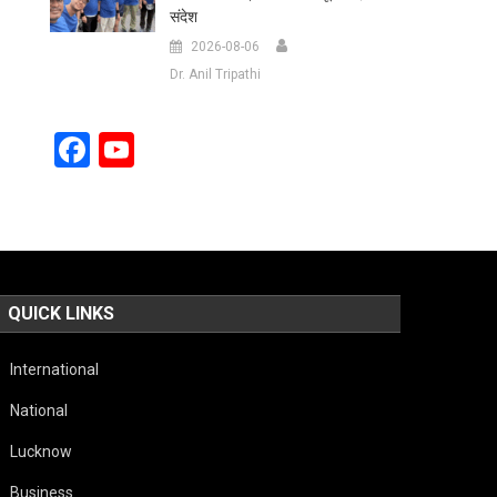
संदेश
2026-08-06
Dr. Anil Tripathi
Facebook
YouTube
Channel
QUICK LINKS
International
National
Lucknow
Business