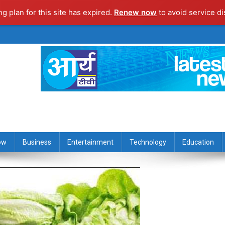
ng plan for this site has expired.
Renew now
to avoid service di
ow
Business
Entertainment
Technology
Education