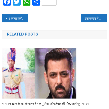
Facebook
Twitter
WhatsApp
Share
Post
9 लाख करोड़ रुपए से ज्यादा पूंजीकरण वाली पहली भारतीय कंपनी बनी RIL
इस एक्टर ने नहीं बदला अपना हेयरस्टाइल तो प्रोड्यूसर ने दे दी जान से मारने की धमकी
navigation
RELATED POSTS
सलमान खान के घर के बाहर तैनात पुलिस कॉन्स्टेबल की मौत, जानें पूरा मामला