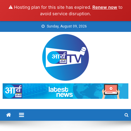
⚠️ Hosting plan for this site has expired.
Renew now
to
avoid service disruption.
Skip
Sunday, August 09, 2026
to
content
Arya TV