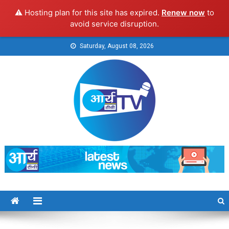
⚠️ Hosting plan for this site has expired.
Renew now
to
avoid service disruption.
Skip
Saturday, August 08, 2026
to
content
Arya TV