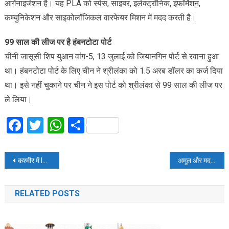
आर्गेनाइजेशन है। यह PLA को स्पेस, साइबर, इलेक्ट्रॉनिक, इंफॉर्मेशन,
कम्युनिकेशन और साइकोलॉजिकल वारफेयर मिशन में मदद करती है।
99 साल की लीज पर है हंबनटोटा पोर्ट
चीनी जासूसी शिप युआन वांग-5, 13 जुलाई को जियानगिन पोर्ट से रवाना हुआ
था। हंबनटोटा पोर्ट के लिए चीन ने श्रीलंका को 1.5 अरब डॉलर का कर्ज दिया
था। इसे नहीं चुकाने पर चीन ने इस पोर्ट को श्रीलंका से 99 साल की लीज पर
ले लिया।
Facebook
Twitter
WhatsApp
Share
Post
कश्मीर में ITBP की बस खाई में गिरी: 7 जवानों की मौत, बस में 41 जवान सवार थे
अमूल और मदर डेयरी का दूध 2 रु. महंगा:नए दाम कल से ही लागू, कीमतें मार्च से अब तक 4 रुपए प्रति लीटर बढ़ीं
navigation
RELATED POSTS