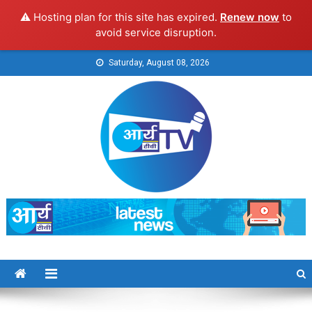
⚠️ Hosting plan for this site has expired.
Renew now
to
avoid service disruption.
Skip
Saturday, August 08, 2026
to
content
Arya TV