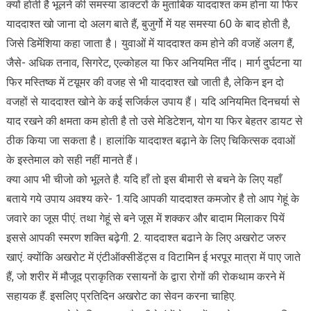
क्यों होती है भूलने की समस्या डाक्टरों के मुताबिक याददाश्त कम होना या फिर
याददाश्त खो जाना दो अलग बाते हैं, बुजुर्गो में यह समस्या 60 के बाद होती है,
जिसे डिमेंशिया कहा जाता है। युवाओं में याददाश्त कम होने की वजहें अलग हैं,
जैसे- अधिक तनाव, सिगरेट, एल्कोहल या फिर अनियमित नींद। मार्ग दुर्घटना या
फिर मस्तिष्क में टय़ूमर की वजह से भी याददाश्त खो जाती है, लेकिन इन दो
वजहों से याददाश्त खोने के कई सजिर्कल उपाय हैं। यदि अनियमित दिनचर्या से
याद रखने की क्षमता कम होती है तो उसे मेडिटेशन, योग या फिर बेहतर डायट से
ठीक किया जा सकता है। हालांकि याददाश्त बढ़ाने के लिए चिकित्सक दवाओं
के इस्तेमाल को सही नहीं मानते हैं।
क्या आप भी चीजो को भूलते है. यदि हाँ तो इस बीमारी से बचने के लिए यहाँ
बताये गये उपाय अवश्य करे- 1.यदि आपकी याददाश्त कमजोर है तो आप गेहूं के
जवारे का जूस पीएं. तथा गेहूं से बने जूस में शक्कर और बादाम मिलाकर पियें
इससे आपकी स्मरण शक्ति बढ़ेगी. 2. याददाश्त बढाने के लिए अखरोट जरुर
खाएं. क्योंकि अखरोट में एंटीऑक्सीडेंट्स व विटामिन ई भरपूर मात्रा में पाए जाते
हैं, जो शरीर में मौजूद प्राकृतिक रसायनों के द्वारा रोगों की रोकथाम करने में
सहायक हैं. इसलिए प्रतिदिन अखरोट का सेवन करना चाहिए.