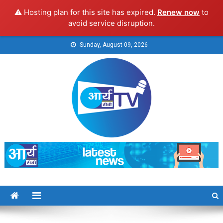
⚠️ Hosting plan for this site has expired.
Renew now
to
avoid service disruption.
Skip
Sunday, August 09, 2026
to
content
Arya TV