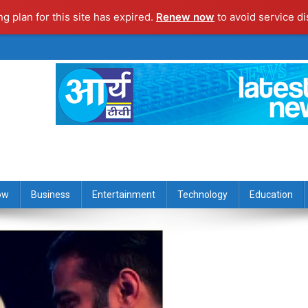
ng plan for this site has expired.
Renew now
to avoid service di
ow
Business
Entertainment
Technology
Education