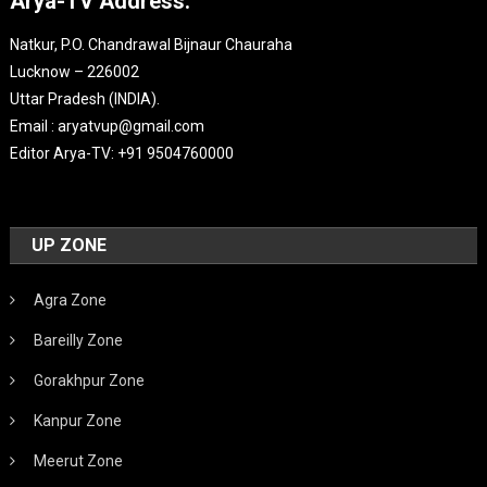
Arya-TV Address:
Natkur, P.O. Chandrawal Bijnaur Chauraha
Lucknow – 226002
Uttar Pradesh (INDIA).
Email : aryatvup@gmail.com
Editor Arya-TV: +91 9504760000
UP ZONE
Agra Zone
Bareilly Zone
Gorakhpur Zone
Kanpur Zone
Meerut Zone