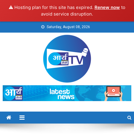
⚠️ Hosting plan for this site has expired.
Renew now
to
avoid service disruption.
Skip
Saturday, August 08, 2026
to
content
Arya TV