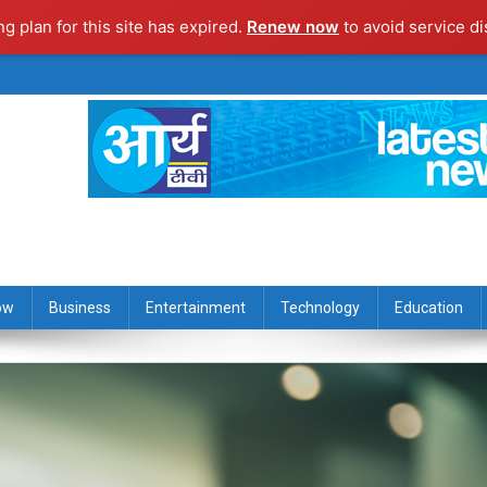
ng plan for this site has expired.
Renew now
to avoid service di
ow
Business
Entertainment
Technology
Education