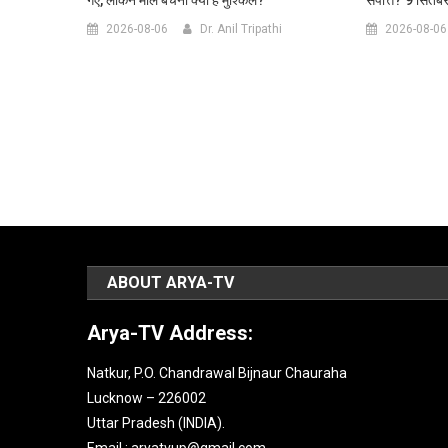
2026-08-06
Dr. Anil Tripathi
2026-08-06
ABOUT ARYA-TV
Arya-TV Address:
Natkur, P.O. Chandrawal Bijnaur Chauraha
Lucknow – 226002
Uttar Pradesh (INDIA).