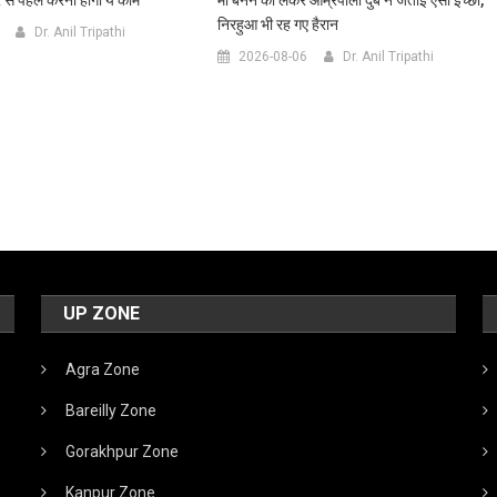
निरहुआ भी रह गए हैरान
Dr. Anil Tripathi
2026-08-06
Dr. Anil Tripathi
UP ZONE
Agra Zone
Bareilly Zone
Gorakhpur Zone
Kanpur Zone