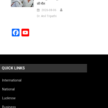
की मौत
2026-08-06
Dr. Anil Tripathi
Facebook
YouTube
Channel
QUICK LINKS
International
National
Lucknow
Business