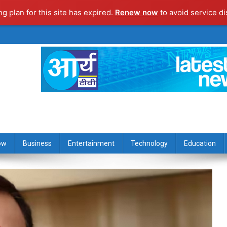
ng plan for this site has expired.
Renew now
to avoid service di
ow
Business
Entertainment
Technology
Education