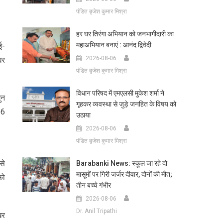
पंडित बृजेश कुमार मिश्रा
हर घर तिरंगा अभियान को जनभागीदारी का
महाअभियान बनाएं : आनंद द्विवेदी
ई-
2026-08-06
घर
पंडित बृजेश कुमार मिश्रा
विधान परिषद में एमएलसी मुकेश शर्मा ने
ुन
गृहकर व्यवस्था से जुड़े जनहित के विषय को
 6
उठाया
2026-08-06
पंडित बृजेश कुमार मिश्रा
से
Barabanki News: स्कूल जा रहे दो
मासूमों पर गिरी जर्जर दीवार, दोनों की मौत;
को
तीन बच्चे गंभीर
2026-08-06
Dr. Anil Tripathi
खर