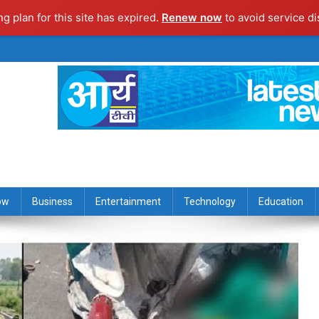
ng plan for this site has expired.
Renew now
to avoid service di
ow
Business
Entertainment
Technology
Education