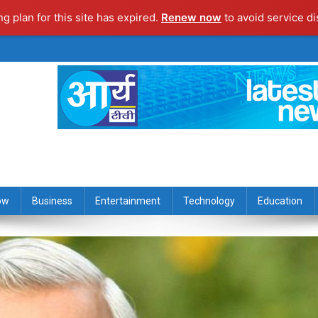
ng plan for this site has expired.
Renew now
to avoid service di
ow
Business
Entertainment
Technology
Education