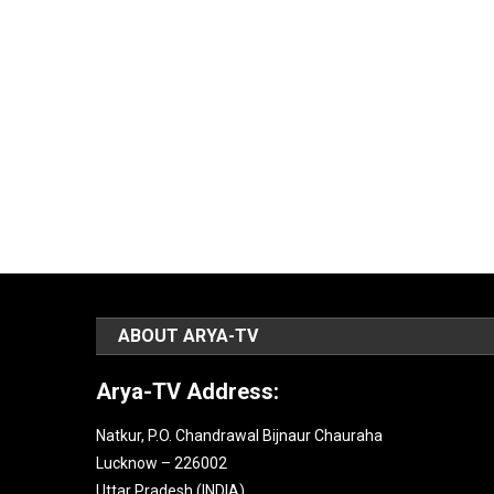
ABOUT ARYA-TV
Arya-TV Address:
Natkur, P.O. Chandrawal Bijnaur Chauraha
Lucknow – 226002
Uttar Pradesh (INDIA).