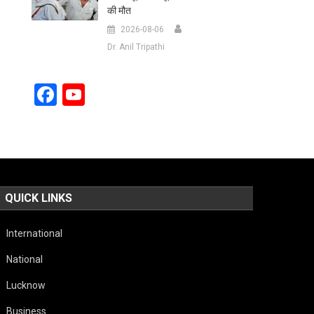
की मौत
2026-08-06
Dr. Anil Tripathi
Facebook
YouTube
Channel
QUICK LINKS
International
National
Lucknow
Business