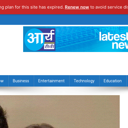
ng plan for this site has expired.
Renew now
to avoid service di
ow
Business
Entertainment
Technology
Education