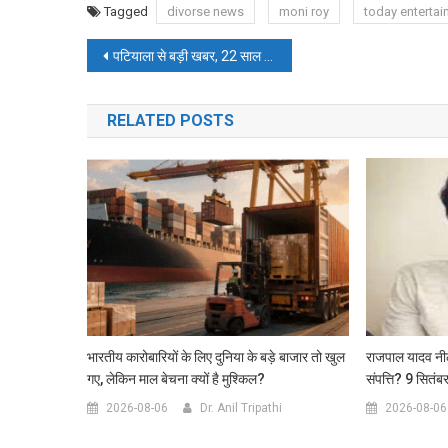
Tagged
divorse news
moni roy
today enterta
Post
पटियाला से बड़ी खबर, 22 साल के मेडिकल स्टूडेंट की बेरहमी से हत्या, खून से लथपथ शव मिला
navigation
RELATED POSTS
भारतीय कारोबारियों के लिए दुनिया के बड़े बाजार तो खुल
राजपाल यादव नील
गए, लेकिन माल बेचना क्यों है मुश्किल?
संपत्ति? 9 सितंब
2026-08-06
Dr. Anil Tripathi
2026-08-06