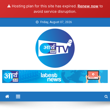
⚠️ Hosting plan for this site has expired.
Renew now
to
avoid service disruption.
Skip
Friday, August 07, 2026
to
content
Arya TV