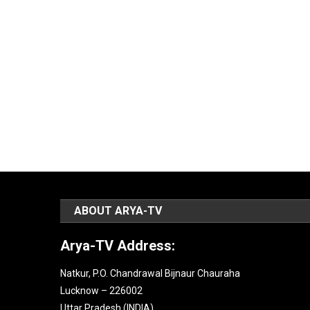
ABOUT ARYA-TV
Arya-TV Address:
Natkur, P.O. Chandrawal Bijnaur Chauraha
Lucknow – 226002
Uttar Pradesh (INDIA).