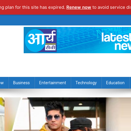
ng plan for this site has expired.
Renew now
to avoid service di
ow
Business
Entertainment
Technology
Education