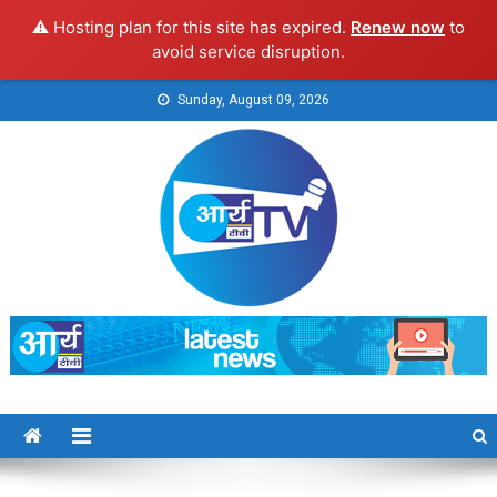
⚠️ Hosting plan for this site has expired.
Renew now
to
avoid service disruption.
Skip
Sunday, August 09, 2026
to
content
Arya TV