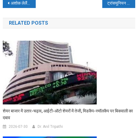
Post
अशोक लेलैंड ने बीएस-6 टैक्नोलाॅजी के साथ मॉड्यूलर प्लेटफॉर्म वाहन बाजार में उतारे
ट्रांसयूनियन सिबिल ने राजेश कुमार को प्रबंध निदेशक व मुख्य कार्यकारी अधिकारी नियुक्त किया
navigation
RELATED POSTS
शेयर बाजार में उतार-चढ़ाव, आईटी-ऑटो शेयरों में तेजी, मिडकैप-स्मॉलकैप पर बिकवाली का
दबाव
2026-07-30
Dr. Anil Tripathi