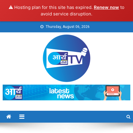
⚠️ Hosting plan for this site has expired.
Renew now
to
avoid service disruption.
Skip
Thursday, August 06, 2026
to
content
Arya TV