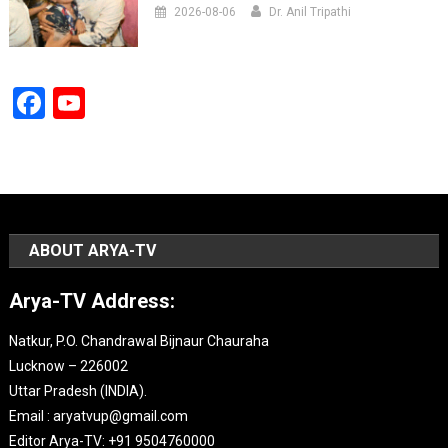
2026-08-06
Dr. Anil Tripathi
Facebook
YouTube
Channel
ABOUT ARYA-TV
Arya-TV Address:
Natkur, P.O. Chandrawal Bijnaur Chauraha
Lucknow – 226002
Uttar Pradesh (INDIA).
Email : aryatvup@gmail.com
Editor Arya-TV: +91 9504760000