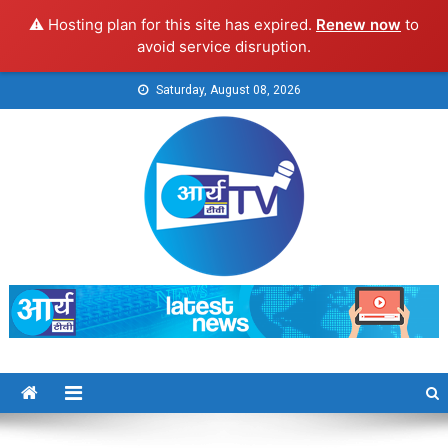
⚠️ Hosting plan for this site has expired.
Renew now
to
avoid service disruption.
Skip
Saturday, August 08, 2026
to
content
Arya TV