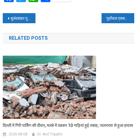
Post
बुलंदशहर पुलिस ने चेकिंग के दौरान शातिर बदमाश को पकड़ा, अवैध हथियार बरामद
पूर्वांचल एक्सप्रेस-वे पर फिल्मी स्टाइल में स्टंट, वीडियो वायरल होने के बाद एक्शन में आई पुलिस
navigation
RELATED POSTS
दिल्ली में गिरी पार्किंग की दीवार, मलबे में दबकर 10 गाड़ियां हुई तबाह; जलभराव से हुआ हादसा
2026-08-08
Dr. Anil Tripathi