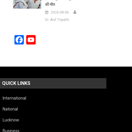
की मौत
2026-08-06
Dr. Anil Tripathi
Facebook
YouTube
Channel
QUICK LINKS
International
National
Lucknow
Business