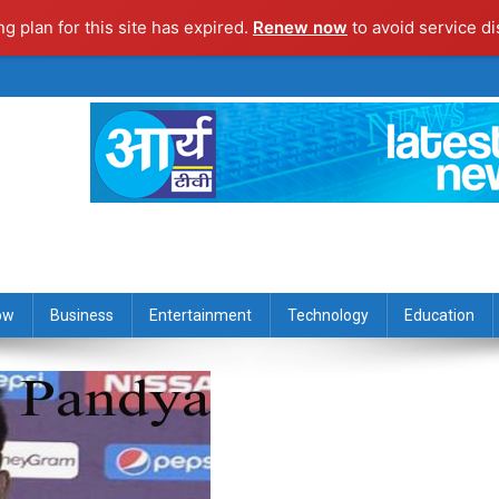
ng plan for this site has expired.
Renew now
to avoid service di
ow
Business
Entertainment
Technology
Education