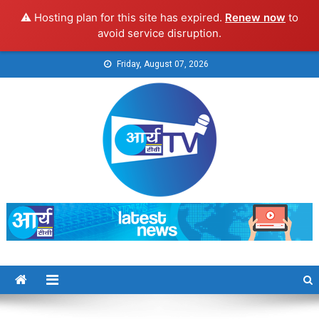
⚠️ Hosting plan for this site has expired.
Renew now
to
avoid service disruption.
Skip
Friday, August 07, 2026
to
content
Arya TV