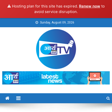
⚠️ Hosting plan for this site has expired.
Renew now
to
avoid service disruption.
Skip
Sunday, August 09, 2026
to
content
Arya TV