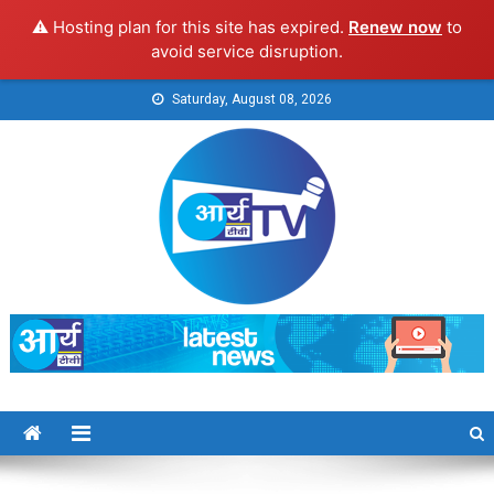
⚠️ Hosting plan for this site has expired.
Renew now
to
avoid service disruption.
Skip
Saturday, August 08, 2026
to
content
Arya TV