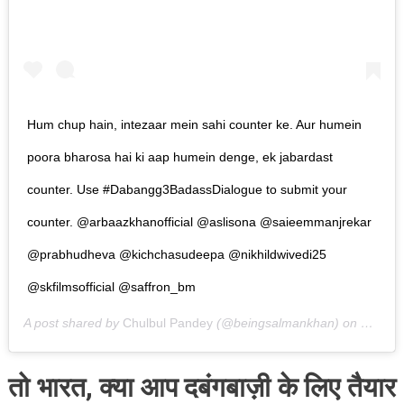
Hum chup hain, intezaar mein sahi counter ke. Aur humein
poora bharosa hai ki aap humein denge, ek jabardast
counter. Use #Dabangg3BadassDialogue to submit your
counter. @arbaazkhanofficial @aslisona @saieemmanjrekar
@prabhudheva @kichchasudeepa @nikhildwivedi25
@skfilmsofficial @saffron_bm
A post shared by
Chulbul Pandey
(@beingsalmankhan) on
Nov 11
तो भारत, क्या आप दबंगबाज़ी के लिए तैयार