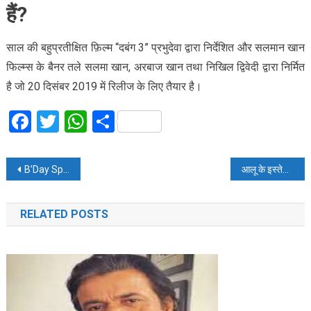
हैं?
साल की बहुप्रतीक्षित फ़िल्म “दबंग 3” प्रभुदेवा द्वारा निर्देशित और सलमान खान
फिल्म्स के बैनर तले सलमा खान, अरबाज खान तथा निखिल द्विवेदी द्वारा निर्मित
है जो 20 दिसंबर 2019 में रिलीज के लिए तैयार है।
Facebook
Twitter
WhatsApp
Share
Post
B’Day Spl: रोमांस के मामले में पिता को पीछे छोड़ चुके है आर्यन, रह चुकी हैं इतनी गर्ल फ्रेंड
आलू के इस्तेमाल से पाएं बेदाग चेहरा, एक बार जरूर आजमाएं
navigation
RELATED POSTS