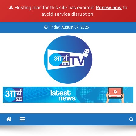
⚠️ Hosting plan for this site has expired.
Renew now
to
avoid service disruption.
Skip
Friday, August 07, 2026
to
content
Arya TV