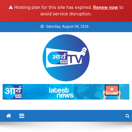
⚠️ Hosting plan for this site has expired.
Renew now
to
avoid service disruption.
Skip
Saturday, August 08, 2026
to
content
Arya TV