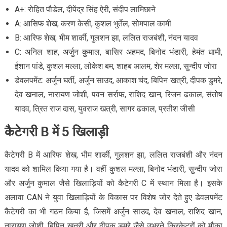
A+: रोहित पौडेल, दीपेंद्र सिंह ऐरी, संदीप लामिछाने
A: आसिफ शेख, करण केसी, कुशल भुर्तेल, सोमपाल कामी
B: आरिफ शेख, भीम शार्की, गुलशन झा, ललित राजबंशी, नंदन यादव
C: अनिल शाह, अर्जुन कुमाल, बासिर अहमद, बिनोद भंडारी, हेमंत धामी,
ईशान पांडे, कुशल मल्ला, लोकेश बम, शाहब आलम, शेर मल्ला, सुन्दीप जोरा
डेवलपमेंट: अर्जुन घर्ती, अर्जुन साउद, आकाश चंद, बिपिन खत्री, दीपक डुमरे,
देव खनाल, नारायण जोशी, पवन सर्राफ, राशिद खान, रिजन ढकाल, संतोष
यादव, त्रित राज दास, युवराज खत्री, सागर ढकाल, प्रतीश जीसी
कैटेगरी B में 5 खिलाड़ी
कैटेगरी B में आरिफ शेख, भीम शार्की, गुलशन झा, ललित राजबंशी और नंदन
यादव को शामिल किया गया है। वहीं कुशल मल्ला, बिनोद भंडारी, सुन्दीप जोरा
और अर्जुन कुमाल जैसे खिलाड़ियों को कैटेगरी C में स्थान मिला है। इसके
अलावा CAN ने युवा खिलाड़ियों के विकास पर विशेष जोर देते हुए डेवलपमेंट
कैटेगरी का भी गठन किया है, जिसमें अर्जुन साउद, देव खनाल, राशिद खान,
नारायण जोशी, बिपिन खत्री और दीपक डुमरे जैसे उभरते क्रिकेटरों को मौका