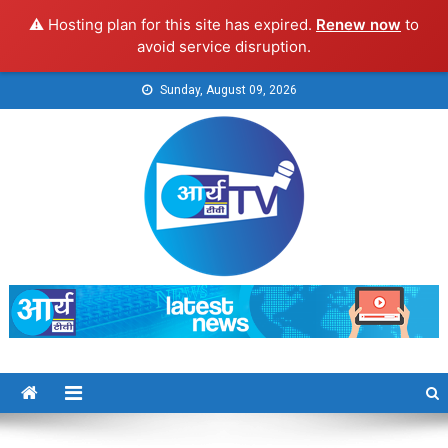
⚠️ Hosting plan for this site has expired.
Renew now
to
avoid service disruption.
Skip
Sunday, August 09, 2026
to
content
Arya TV