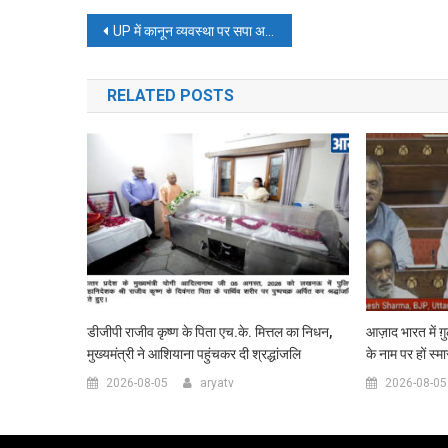
Post
UP में कानून व्यवस्था पर सपा अध्यक्ष अखिलेश यादव का हमला, बोले- भाजपा सरकार में अराजकता
navigation
RELATED POSTS
डीजीपी राजीव कृष्ण के पिता एच.के. मित्तल का निधन,
आज़ाद भारत में ग़
मुख्यमंत्री ने आशियाना पहुंचकर दी श्रद्धांजलि
के नाम पर हों स्म
2026-08-05
aryatv
2026-08-05