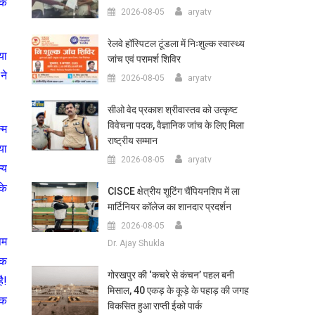
के
2026-08-05
aryatv
रेलवे हॉस्पिटल टूंडला में निःशुल्क स्वास्थ्य
या
जांच एवं परामर्श शिविर
ने
2026-08-05
aryatv
सीओ वेद प्रकाश श्रीवास्तव को उत्कृष्ट
विवेचना पदक, वैज्ञानिक जांच के लिए मिला
्म
राष्ट्रीय सम्मान
या
2026-08-05
aryatv
्य
के
CISCE क्षेत्रीय शूटिंग चैंपियनशिप में ला
मार्टिनियर कॉलेज का शानदार प्रदर्शन
2026-08-05
षम
Dr. Ajay Shukla
तक
गोरखपुर की ‘कचरे से कंचन’ पहल बनी
ै!
मिसाल, 40 एकड़ के कूड़े के पहाड़ की जगह
िक
विकसित हुआ राप्ती ईको पार्क