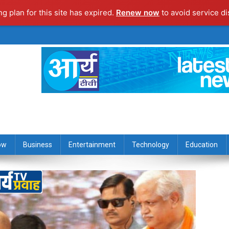
ng plan for this site has expired.
Renew now
to avoid service di
ow
Business
Entertainment
Technology
Education