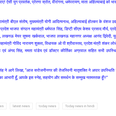
 ऐसी युग प्रवर्तक, प्रेरणा स्रोत, वीरांगना, धर्मपरायण, माता अहिल्याबाई को भा
महामंत्री बीएल संतोष, मुख्यमंत्री योगी आदित्यनाथ, अहिल्याबाई होल्कर के वंशज उ
तर प्रदेश भाजपा संगठन महामंत्री धर्मपाल सिंह, डिप्टी सीएम केशव प्रसाद मौर्य, प्रद
 देवी, लखनऊ मेयर सुषमा खर्कवाल, भाजपा लखनऊ महानगर अध्यक्ष आनंद द्विवेदी, यु
हामंत्री गोविंद नारायण शुक्ला, विधायक ओ पी श्रीवास्तव, प्रदेश मंत्री शंकर लोध
एवं अंगद सिंह, ममता पांडेय एवं डॉक्टर कीर्तिका अग्रवाल सहित सभी उपस्थ
 सिंह ने आगे लिखा, “आज सरोजनीनगर की तेजस्विनी मातृशक्ति ने अपार उपस्थिति 
 का आभारी हूँ, आपके इस स्नेह, सहयोग और समर्थन के सम्मुख नतमस्तक हूँ!!”
ews
latest news
today news
Today news in hindi