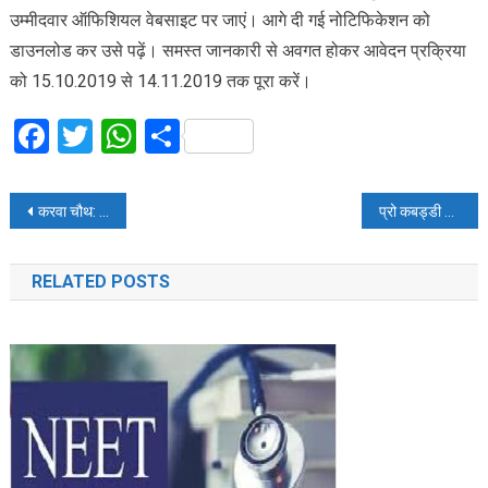
उम्मीदवार ऑफिशियल वेबसाइट पर जाएं। आगे दी गई नोटिफिकेशन को
डाउनलोड कर उसे पढ़ें। समस्त जानकारी से अवगत होकर आवेदन प्रक्रिया
को 15.10.2019 से 14.11.2019 तक पूरा करें।
Facebook
Twitter
WhatsApp
Share
Post
करवा चौथ: इन घरेलू नुस्खों से लाएं अपने चेहरे पर निखार
प्रो कबड्डी लीग 2019: दबंग दिल्ली और बंगाल वॉरियर्स के बीच होगा फाइनल
navigation
RELATED POSTS