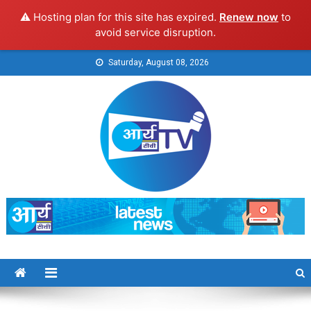
⚠️ Hosting plan for this site has expired.
Renew now
to
avoid service disruption.
Skip
Saturday, August 08, 2026
to
content
Arya TV