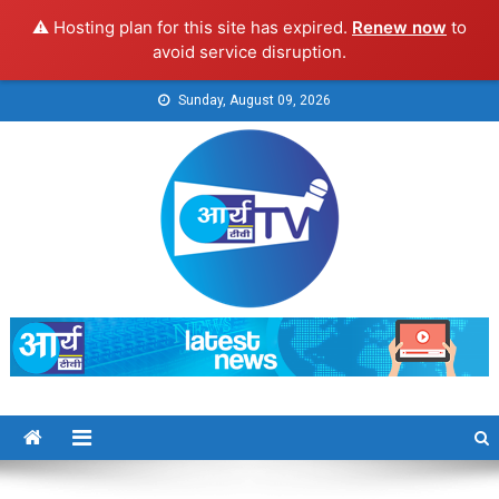
⚠️ Hosting plan for this site has expired.
Renew now
to
avoid service disruption.
Skip
Sunday, August 09, 2026
to
content
Arya TV